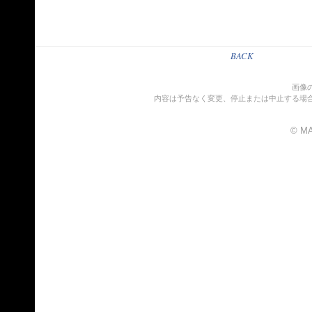
BACK
画像
内容は予告なく変更、停止または中止する場
© MA