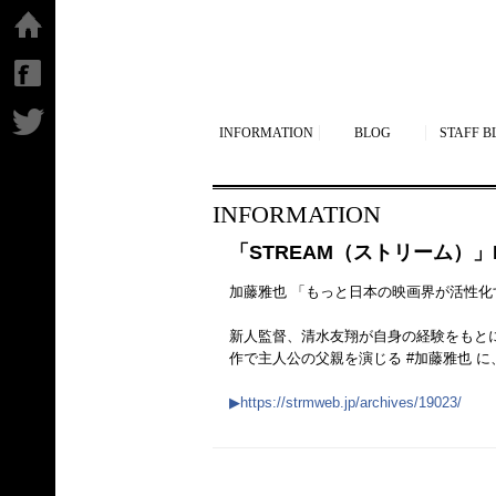
ホーム
facebook
Twitter
INFORMATION
BLOG
STAFF B
INFORMATION
「STREAM（ストリーム）」IN
加藤雅也 「もっと日本の映画界が活性化する
新人監督、清水友翔が自身の経験をもと
作で主人公の父親を演じる #加藤雅也 
▶︎https://strmweb.jp/archives/19023/