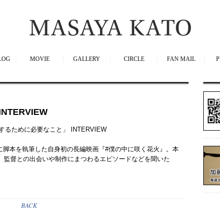
加藤雅也
LOG
MOVIE
GALLERY
CIRCLE
FAN MAIL
P
TERVIEW
ために必要なこと」 INTERVIEW
に脚本を執筆した自身初の長編映画『#僕の中に咲く花火』。本
に、監督との出会いや制作にまつわるエピソードなどを聞いた
BACK